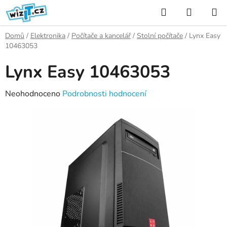
Přejít
Hledat
NÁKUP
na
KOŠÍK
obsah
Domů
/
Elektronika
/
Počítače a kancelář
/
Stolní počítače
/
Lynx Easy
10463053
Lynx Easy 10463053
Průměrné
Neohodnoceno
Podrobnosti hodnocení
hodnocení
produktu
je
0,0
z
5
hvězdiček.