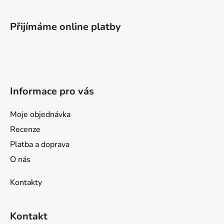
á
p
Přijímáme online platby
a
t
í
Informace pro vás
Moje objednávka
Recenze
Platba a doprava
O nás
Kontakty
Kontakt