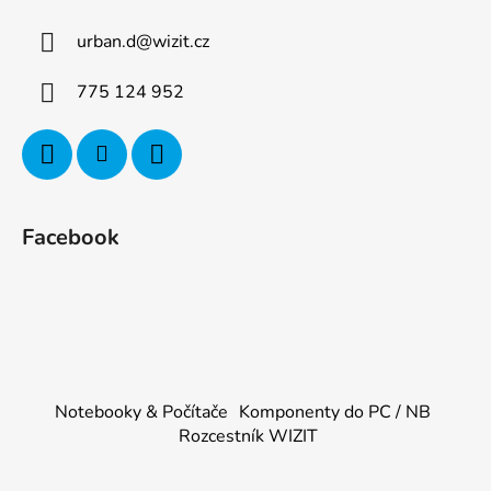
urban.d
@
wizit.cz
775 124 952
Facebook
Notebooky & Počítače
Komponenty do PC / NB
Rozcestník WIZIT