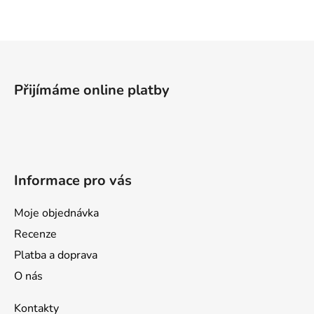
Z
á
p
Přijímáme online platby
a
t
í
Informace pro vás
Moje objednávka
Recenze
Platba a doprava
O nás
Kontakty