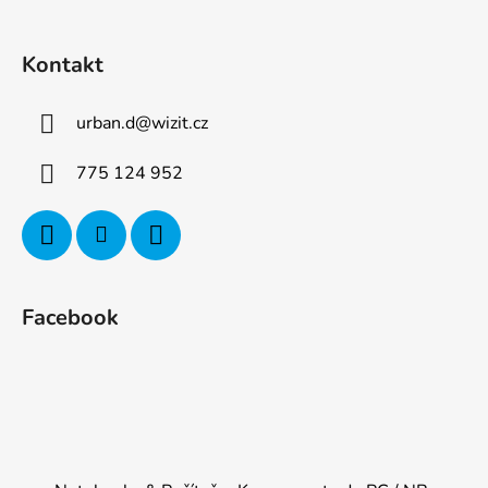
Kontakt
urban.d
@
wizit.cz
775 124 952
Facebook