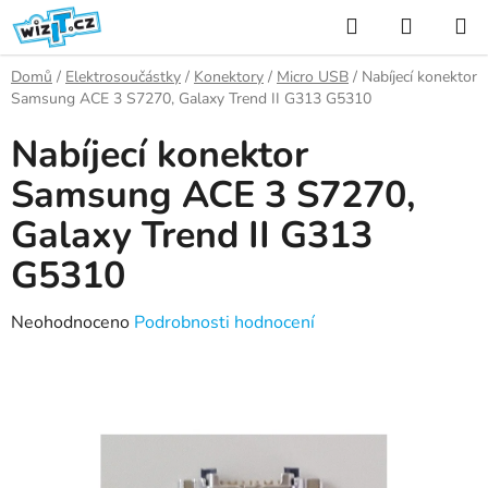
Přejít
Hledat
NÁKUP
na
KOŠÍK
obsah
Domů
/
Elektrosoučástky
/
Konektory
/
Micro USB
/
Nabíjecí konektor
Samsung ACE 3 S7270, Galaxy Trend II G313 G5310
Nabíjecí konektor
Samsung ACE 3 S7270,
Galaxy Trend II G313
G5310
Průměrné
Neohodnoceno
Podrobnosti hodnocení
hodnocení
produktu
je
0,0
z