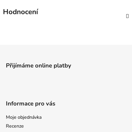
Hodnocení
Z
á
p
Přijímáme online platby
a
t
í
Informace pro vás
Moje objednávka
Recenze