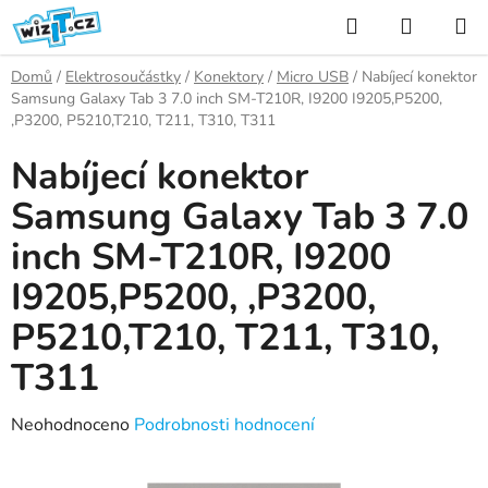
Přejít
Hledat
NÁKUP
na
KOŠÍK
obsah
Domů
/
Elektrosoučástky
/
Konektory
/
Micro USB
/
Nabíjecí konektor
Samsung Galaxy Tab 3 7.0 inch SM-T210R, I9200 I9205,P5200,
,P3200, P5210,T210, T211, T310, T311
Nabíjecí konektor
Samsung Galaxy Tab 3 7.0
inch SM-T210R, I9200
I9205,P5200, ,P3200,
P5210,T210, T211, T310,
T311
Průměrné
Neohodnoceno
Podrobnosti hodnocení
hodnocení
produktu