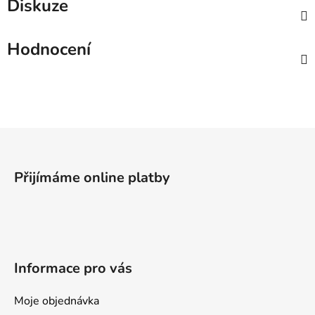
Diskuze
Hodnocení
Z
á
p
Přijímáme online platby
a
t
í
Informace pro vás
Moje objednávka