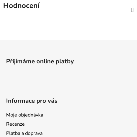
Hodnocení
Z
á
p
Přijímáme online platby
a
t
í
Informace pro vás
Moje objednávka
Recenze
Platba a doprava