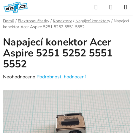
Přejít
Hledat
NÁKUP
na
KOŠÍK
obsah
Domů
/
Elektrosoučástky
/
Konektory
/
Napájecí konektory
/
Napajecí
konektor Acer Aspire 5251 5252 5551 5552
Napajecí konektor Acer
Aspire 5251 5252 5551
5552
Průměrné
Neohodnoceno
Podrobnosti hodnocení
hodnocení
produktu
je
0,0
z
5
hvězdiček.