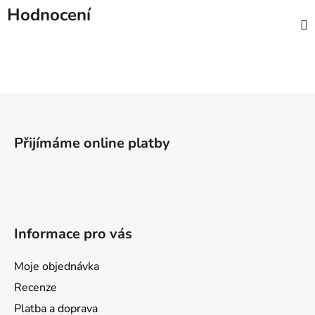
Hodnocení
Z
á
p
Přijímáme online platby
a
t
í
Informace pro vás
Moje objednávka
Recenze
Platba a doprava