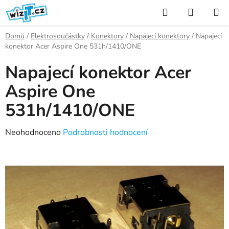
Přejít
Hledat
NÁKUP
na
KOŠÍK
obsah
Domů
/
Elektrosoučástky
/
Konektory
/
Napájecí konektory
/
Napajecí
konektor Acer Aspire One 531h/1410/ONE
Napajecí konektor Acer
Aspire One
531h/1410/ONE
Průměrné
Neohodnoceno
Podrobnosti hodnocení
hodnocení
produktu
je
0,0
z
5
hvězdiček.