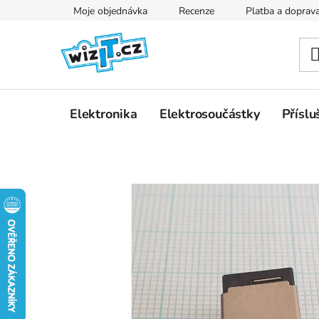
Přejít
Moje objednávka
Recenze
Platba a doprav
na
obsah
Elektronika
Elektrosoučástky
Příslu