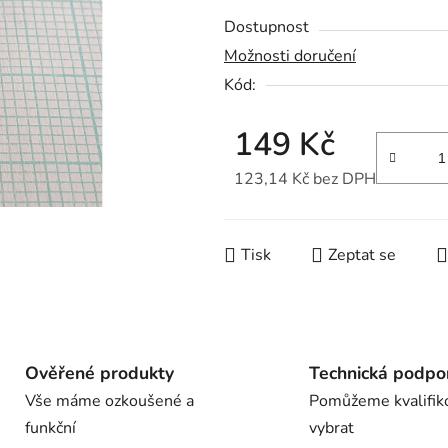
z
Dostupnost
5
Možnosti doručení
hvězdiček.
Kód:
149 Kč
123,14 Kč bez DPH
Měrná cena:
Tisk
Zeptat se
Ověřené produkty
Technická podpo
Vše máme ozkoušené a
Pomůžeme kvalifik
funkční
vybrat