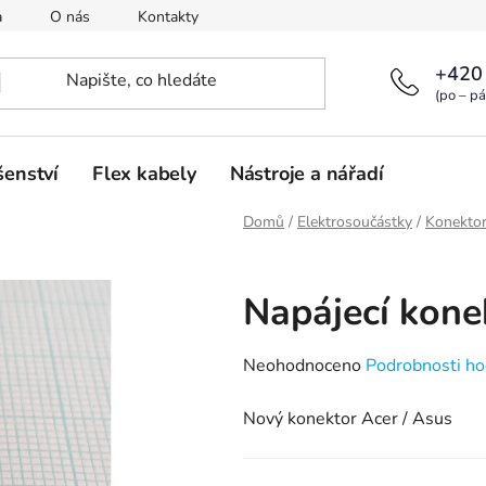
a
O nás
Kontakty
+420
(po – pá
šenství
Flex kabely
Nástroje a nářadí
Domů
/
Elektrosoučástky
/
Konekto
Napájecí kone
Průměrné
Neohodnoceno
Podrobnosti ho
hodnocení
Nový konektor Acer / Asus
produktu
je
0,0