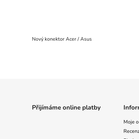
Nový konektor Acer / Asus
Z
á
p
Přijímáme online platby
Infor
a
t
Moje o
í
Recen