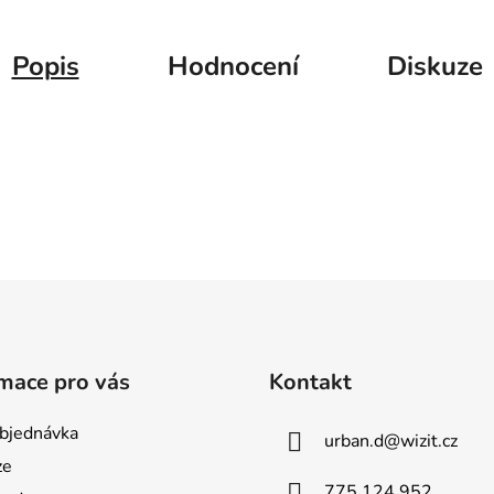
Popis
Hodnocení
Diskuze
mace pro vás
Kontakt
bjednávka
urban.d
@
wizit.cz
ze
775 124 952