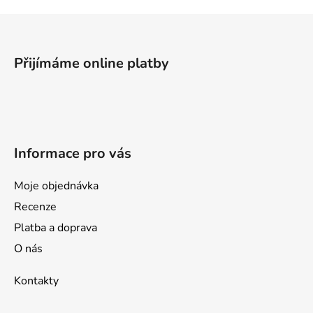
Z
á
p
Přijímáme online platby
a
t
í
Informace pro vás
Moje objednávka
Recenze
Platba a doprava
O nás
Kontakty