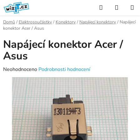
Přejít
Hledat
NÁKUP
na
KOŠÍK
obsah
Domů
/
Elektrosoučástky
/
Konektory
/
Napájecí konektory
/
Napájecí
konektor Acer / Asus
Napájecí konektor Acer /
Asus
Průměrné
Neohodnoceno
Podrobnosti hodnocení
hodnocení
produktu
je
0,0
z
5
hvězdiček.