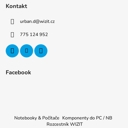
Kontakt
urban.d
@
wizit.cz
775 124 952
Facebook
Notebooky & Počítače
Komponenty do PC / NB
Rozcestník WIZIT