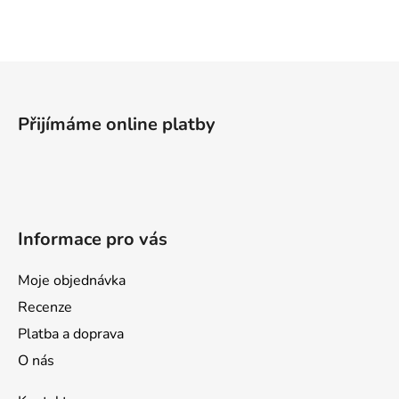
Z
á
p
Přijímáme online platby
a
t
í
Informace pro vás
Moje objednávka
Recenze
Platba a doprava
O nás