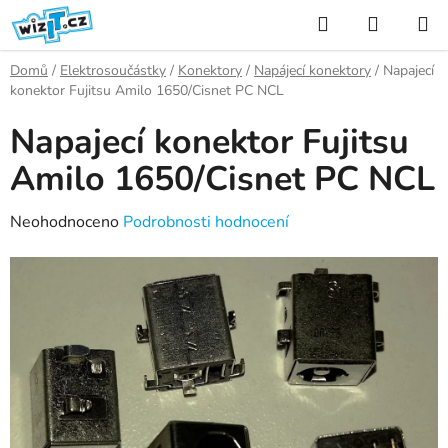
Přejít
Hledat
NÁKUP
na
KOŠÍK
obsah
Domů
/
Elektrosoučástky
/
Konektory
/
Napájecí konektory
/
Napajecí
konektor Fujitsu Amilo 1650/Cisnet PC NCL
Napajecí konektor Fujitsu
Amilo 1650/Cisnet PC NCL
Průměrné
Neohodnoceno
Podrobnosti hodnocení
hodnocení
produktu
je
0,0
z
5
hvězdiček.