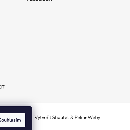
ZIT
obních
Vytvořil Shoptet
&
PekneWeby
Souhlasím