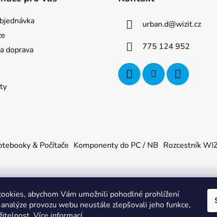
bjednávka
urban.d
@
wizit.cz
ze
775 124 952
 a doprava
ty
tebooky & Počítače
Komponenty do PC / NB
Rozcestník WI
ookies, abychom Vám umožnili pohodlné prohlížení
U
. Všechna práva vyhrazena.
|
Obchodní podmínky
|
Ochrana os
 analýze provozu webu neustále zlepšovali jeho funkce,
žitelnost.
Více informací