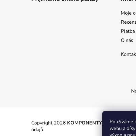
a
t
Moje o
í
Recen
Platba
O nás
Kontak
No
Používáme c
Copyright 2026
KOMPONENTY.NET / WIZIT.E
webu a díky
údajů
výkon a pou