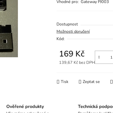
Vhodné pro: Gateway PJ003
0,0
z
5
Dostupnost
hvězdiček.
Možnosti doručení
Kód:
169 Kč
139,67 Kč bez DPH
Měrná cena:
Tisk
Zeptat se
Ověřené produkty
Technická podpo