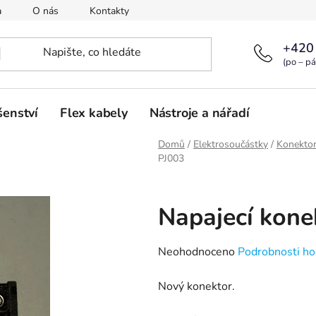
a
O nás
Kontakty
+420
(po – pá
šenství
Flex kabely
Nástroje a nářadí
Domů
/
Elektrosoučástky
/
Konekto
PJ003
Napajecí kone
Průměrné
Neohodnoceno
Podrobnosti ho
hodnocení
Nový konektor.
produktu
je