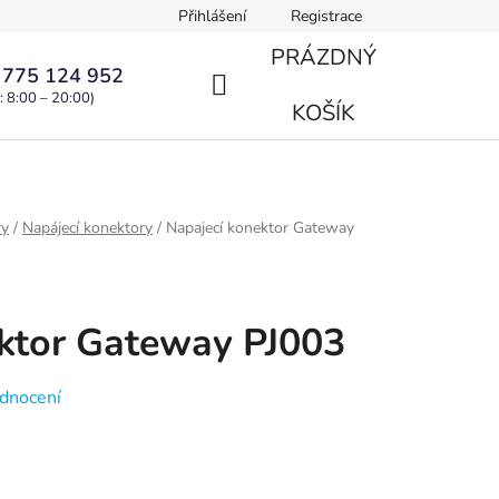
Přihlášení
Registrace
PRÁZDNÝ
 775 124 952
: 8:00 – 20:00)
NÁKUPNÍ
KOŠÍK
KOŠÍK
ry
/
Napájecí konektory
/
Napajecí konektor Gateway
ktor Gateway PJ003
dnocení