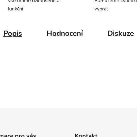
Vše máme ozkoušené a
Pomůžeme kvalifik
funkční
vybrat
Popis
Hodnocení
Diskuze
mace pro vás
Kontakt