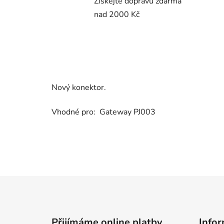
Získejte dopravu zdarma
nad 2000 Kč
Nový konektor.
Vhodné pro: Gateway PJ003
Z
á
p
Přijímáme online platby
Infor