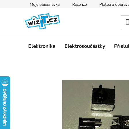
Přejít
Moje objednávka
Recenze
Platba a doprav
na
obsah
Elektronika
Elektrosoučástky
Příslu