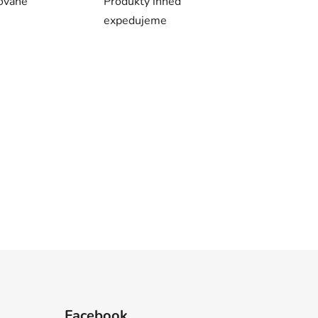
ovaně
Produkty ihned
expedujeme
Facebook