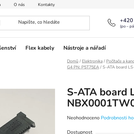
a
O nás
Kontakty
+420
(po – pá
šenství
Flex kabely
Nástroje a nářadí
Domů
/
Elektronika
/
Počítače a kanc
G4 PN: P5T75EA
/
S-ATA board LS
S-ATA board 
NBX0001TW00
Průměrné
Neohodnoceno
Podrobnosti ho
hodnocení
Dostupnost
produktu