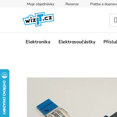
Přejít
Moje objednávka
Recenze
Platba a doprav
na
obsah
Elektronika
Elektrosoučástky
Příslu