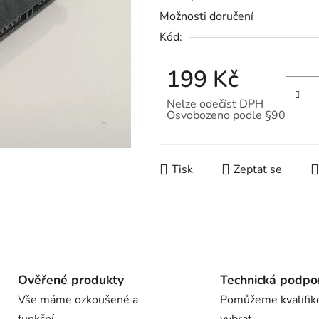
Možnosti doručení
je
Kód:
0,0
z
199 Kč
5
hvězdiček.
Nelze odečíst DPH
Osvobozeno podle §90
Měrná cena:
Tisk
Zeptat se
Ověřené produkty
Technická podpo
Vše máme ozkoušené a
Pomůžeme kvalifik
funkční
vybrat