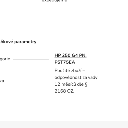
ňkové parametry
HP 250 G4 PN:
gorie
P5T75EA
Použité zboží –
odpovědnost za vady
ka
12 měsíců dle §
2168 OZ.