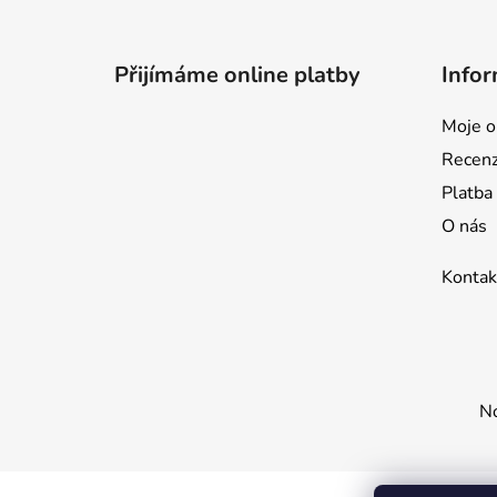
Z
á
p
Přijímáme online platby
Infor
a
t
Moje o
í
Recen
Platba
O nás
Kontak
No