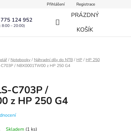
Přihlášení
Registrace
PRÁZDNÝ
 775 124 952
: 8:00 – 20:00)
NÁKUPNÍ
KOŠÍK
KOŠÍK
elář
/
Notebooky
/
Náhradní díly do NTB
/
HP
/
HP 250
-C703P / NBX0001TW00 z HP 250 G4
LS-C703P /
 z HP 250 G4
dnocení
Skladem
(1 ks)