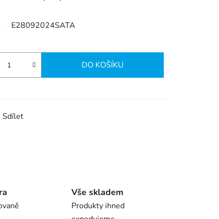
E28092024SATA
DO KOŠÍKU
Sdílet
ra
Vše skladem
ovaně
Produkty ihned
expedujeme