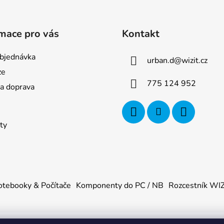
mace pro vás
Kontakt
bjednávka
urban.d
@
wizit.cz
ze
775 124 952
 a doprava
ty
tebooky & Počítače
Komponenty do PC / NB
Rozcestník WI