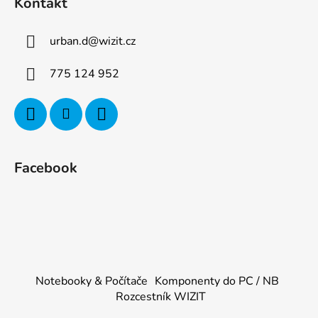
Kontakt
urban.d
@
wizit.cz
775 124 952
Facebook
Notebooky & Počítače
Komponenty do PC / NB
Rozcestník WIZIT