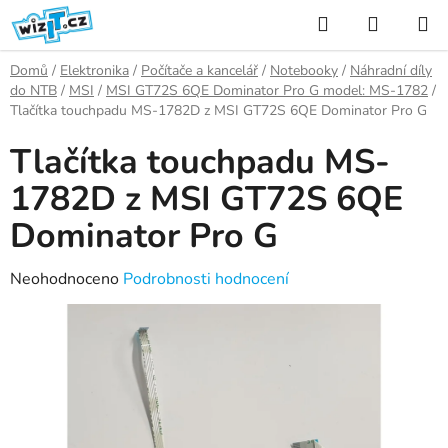
Přejít
Hledat
NÁKUP
na
KOŠÍK
obsah
Domů
/
Elektronika
/
Počítače a kancelář
/
Notebooky
/
Náhradní díly
do NTB
/
MSI
/
MSI GT72S 6QE Dominator Pro G model: MS-1782
/
Tlačítka touchpadu MS-1782D z MSI GT72S 6QE Dominator Pro G
Tlačítka touchpadu MS-
1782D z MSI GT72S 6QE
Dominator Pro G
Průměrné
Neohodnoceno
Podrobnosti hodnocení
hodnocení
produktu
je
0,0
z
5