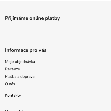
Z
á
p
Přijímáme online platby
a
t
í
Informace pro vás
Moje objednávka
Recenze
Platba a doprava
O nás
Kontakty