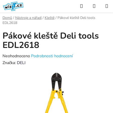
Přejít
Hledat
NÁKUP
na
KOŠÍK
obsah
Domů
/
Nástroje a nářadí
/
Kleště
/
Pákové kleště Deli tools
EDL2618
Pákové kleště Deli tools
EDL2618
Průměrné
Neohodnoceno
Podrobnosti hodnocení
hodnocení
Značka:
DELI
produktu
je
0,0
z
5
hvězdiček.