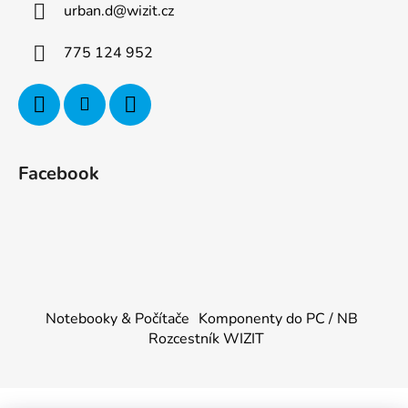
urban.d
@
wizit.cz
775 124 952
Facebook
Notebooky & Počítače
Komponenty do PC / NB
Rozcestník WIZIT