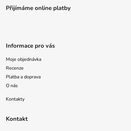
p
Přijímáme online platby
a
t
í
Informace pro vás
Moje objednávka
Recenze
Platba a doprava
O nás
Kontakty
Kontakt