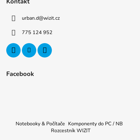
Kontakt
urban.d
@
wizit.cz
775 124 952
Facebook
Notebooky & Počítače
Komponenty do PC / NB
Rozcestník WIZIT