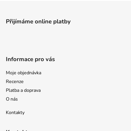
Z
á
p
Přijímáme online platby
a
t
í
Informace pro vás
Moje objednávka
Recenze
Platba a doprava
O nás
Kontakty