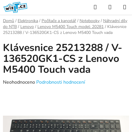
Přejít
Hledat
NÁKUP
na
KOŠÍK
obsah
Domů
/
Elektronika
/
Počítače a kancelář
/
Notebooky
/
Náhradní díly
do NTB
/
Lenovo
/
Lenovo M5400 Touch model: 20281
/
Klávesnice
25213288 / V-136520GK1-CS z Lenovo M5400 Touch vada
Klávesnice 25213288 / V-
136520GK1-CS z Lenovo
M5400 Touch vada
Průměrné
Neohodnoceno
Podrobnosti hodnocení
hodnocení
produktu
je
0,0
z
5