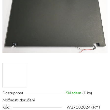
z
5
hvězdiček.
Dostupnost
Skladem
(1 ks)
Možnosti doručení
Kód:
W27102024KRYT