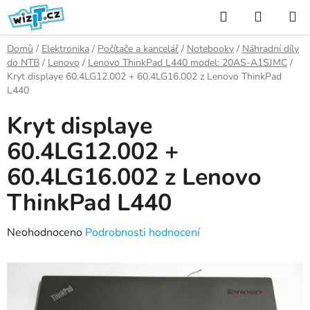
Přejít
Hledat
NÁKUP
na
KOŠÍK
obsah
Domů
/
Elektronika
/
Počítače a kancelář
/
Notebooky
/
Náhradní díly
do NTB
/
Lenovo
/
Lenovo ThinkPad L440 model: 20AS-A1SJMC
/
Kryt displaye 60.4LG12.002 + 60.4LG16.002 z Lenovo ThinkPad
L440
Kryt displaye
60.4LG12.002 +
60.4LG16.002 z Lenovo
ThinkPad L440
Průměrné
Neohodnoceno
Podrobnosti hodnocení
hodnocení
produktu
je
0,0