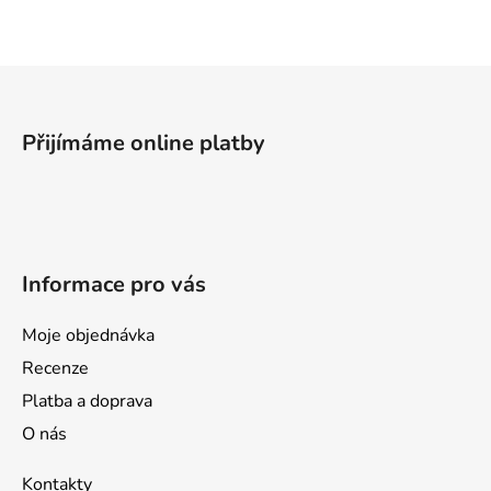
Z
á
p
Přijímáme online platby
a
t
í
Informace pro vás
Moje objednávka
Recenze
Platba a doprava
O nás
Kontakty