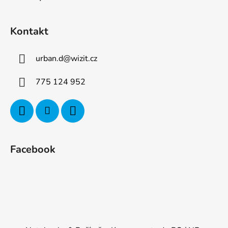
Kontakt
urban.d
@
wizit.cz
775 124 952
Facebook