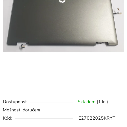
z
5
hvězdiček.
Dostupnost
Skladem
(1 ks)
Možnosti doručení
Kód:
E27022025KRYT