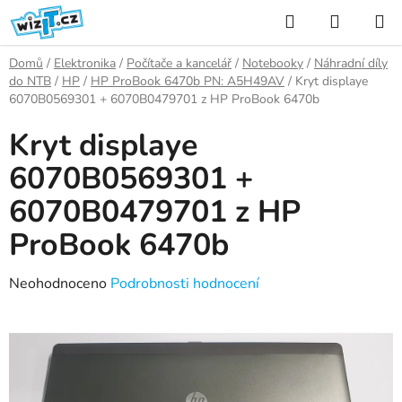
Přejít
Hledat
NÁKUP
na
KOŠÍK
obsah
Domů
/
Elektronika
/
Počítače a kancelář
/
Notebooky
/
Náhradní díly
do NTB
/
HP
/
HP ProBook 6470b PN: A5H49AV
/
Kryt displaye
6070B0569301 + 6070B0479701 z HP ProBook 6470b
Kryt displaye
6070B0569301 +
6070B0479701 z HP
ProBook 6470b
Průměrné
Neohodnoceno
Podrobnosti hodnocení
hodnocení
produktu
je
0,0