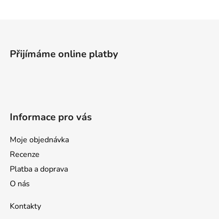
Z
á
p
Přijímáme online platby
a
t
í
Informace pro vás
Moje objednávka
Recenze
Platba a doprava
O nás
Kontakty