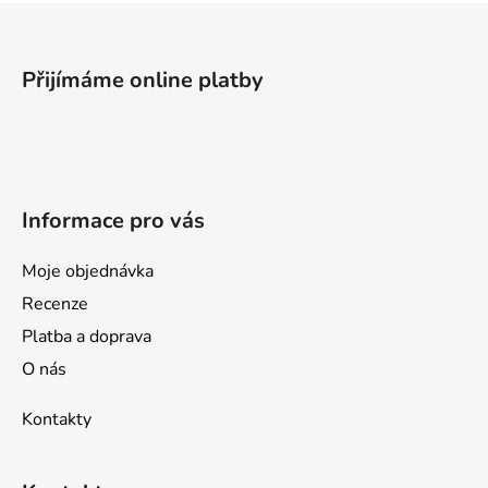
Z
á
p
Přijímáme online platby
a
t
í
Informace pro vás
Moje objednávka
Recenze
Platba a doprava
O nás
Kontakty