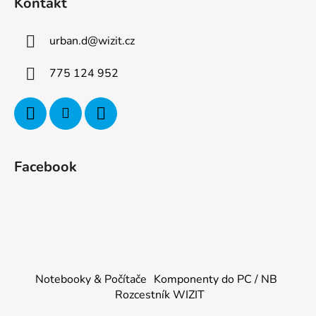
Kontakt
urban.d
@
wizit.cz
775 124 952
Facebook
Notebooky & Počítače
Komponenty do PC / NB
Rozcestník WIZIT