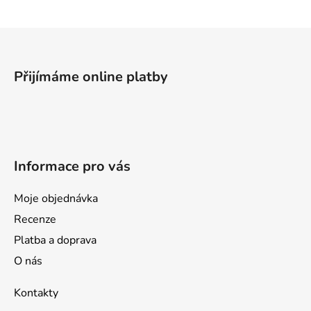
Z
á
p
Přijímáme online platby
a
t
í
Informace pro vás
Moje objednávka
Recenze
Platba a doprava
O nás
Kontakty