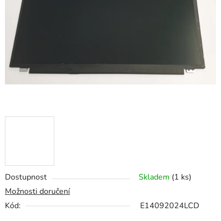
z
5
hvězdiček.
Dostupnost
Skladem
(1 ks)
Možnosti doručení
Kód:
E14092024LCD