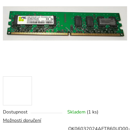
z
5
hvězdiček.
Dostupnost
Skladem
(1 ks)
Možnosti doručení
OK06032024AET860UD00