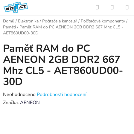
Přejít
Hledat
NÁKUP
na
KOŠÍK
obsah
Domů
/
Elektronika
/
Počítače a kancelář
/
Počítačové komponenty
/
Paměti
/
Paměť RAM do PC AENEON 2GB DDR2 667 Mhz CL5 -
AET860UD00-30D
Paměť RAM do PC
AENEON 2GB DDR2 667
Mhz CL5 - AET860UD00-
30D
Průměrné
Neohodnoceno
Podrobnosti hodnocení
hodnocení
Značka:
AENEON
produktu
je
0,0