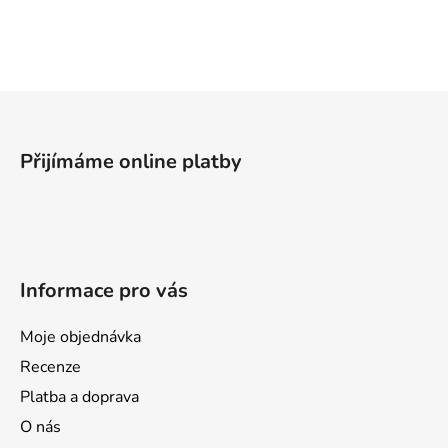
Z
á
p
Přijímáme online platby
a
t
í
Informace pro vás
Moje objednávka
Recenze
Platba a doprava
O nás