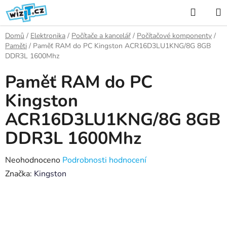
Přejít
Hledat
na
K
obsah
Domů
/
Elektronika
/
Počítače a kancelář
/
Počítačové komponenty
/
Paměti
/
Paměť RAM do PC Kingston ACR16D3LU1KNG/8G 8GB
DDR3L 1600Mhz
Paměť RAM do PC
Kingston
ACR16D3LU1KNG/8G 8GB
DDR3L 1600Mhz
Průměrné
Neohodnoceno
Podrobnosti hodnocení
hodnocení
Značka:
Kingston
produktu
je
0,0