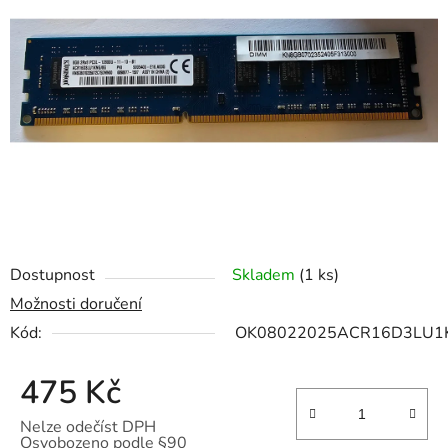
z
5
hvězdiček.
Dostupnost
Skladem
(1 ks)
Možnosti doručení
Kód:
OK08022025ACR16D3LU1
475 Kč
Nelze odečíst DPH
Osvobozeno podle §90