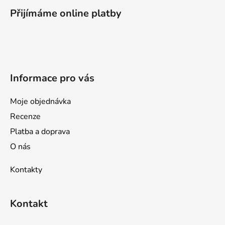
p
Přijímáme online platby
a
t
í
Informace pro vás
Moje objednávka
Recenze
Platba a doprava
O nás
Kontakty
Kontakt