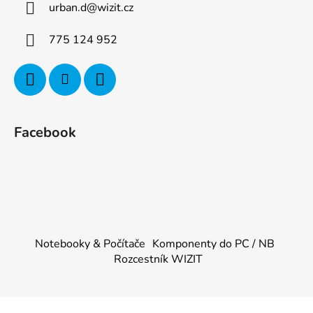
urban.d
@
wizit.cz
775 124 952
Facebook
Notebooky & Počítače
Komponenty do PC / NB
Rozcestník WIZIT