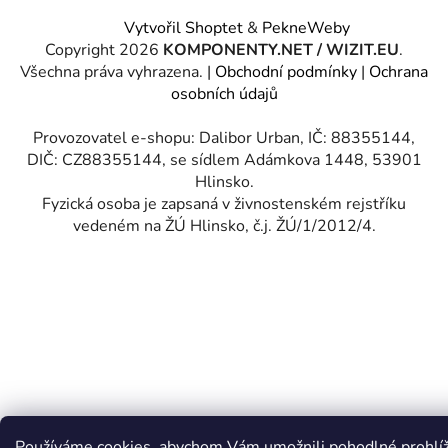
Vytvořil Shoptet
&
PekneWeby
Copyright 2026
KOMPONENTY.NET / WIZIT.EU
.
Všechna práva vyhrazena.
|
Obchodní podmínky
|
Ochrana
osobních údajů
Provozovatel e-shopu: Dalibor Urban, IČ: 88355144,
DIČ: CZ88355144, se sídlem Adámkova 1448, 53901
Hlinsko.
Fyzická osoba je zapsaná v živnostenském rejstříku
vedeném na ŽÚ Hlinsko, č.j. ŽÚ/1/2012/4.
Používáme cookies, abychom Vám umožnili pohodlné prohlí