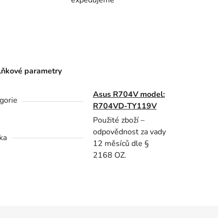
ňkové parametry
Asus R704V model:
gorie
R704VD-TY119V
Použité zboží –
odpovědnost za vady
ka
12 měsíců dle §
2168 OZ.