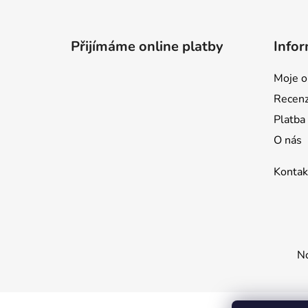
Z
á
p
Přijímáme online platby
Infor
a
t
Moje o
í
Recen
Platba
O nás
Kontak
No