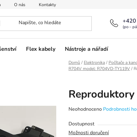
a
O nás
Kontakty
+420
(po – pá
šenství
Flex kabely
Nástroje a nářadí
Domů
/
Elektronika
/
Počítače a kanc
R704V model: R704VD-TY119V
/
R
Reproduktory
Průměrné
Neohodnoceno
Podrobnosti ho
hodnocení
Dostupnost
produktu
Možnosti doručení
je