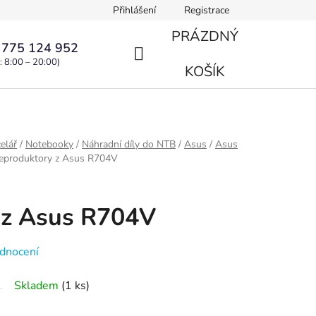
Přihlášení
Registrace
PRÁZDNÝ
 775 124 952
: 8:00 – 20:00)
NÁKUPNÍ
KOŠÍK
KOŠÍK
elář
/
Notebooky
/
Náhradní díly do NTB
/
Asus
/
Asus
eproduktory z Asus R704V
 z Asus R704V
dnocení
Skladem
(1 ks)