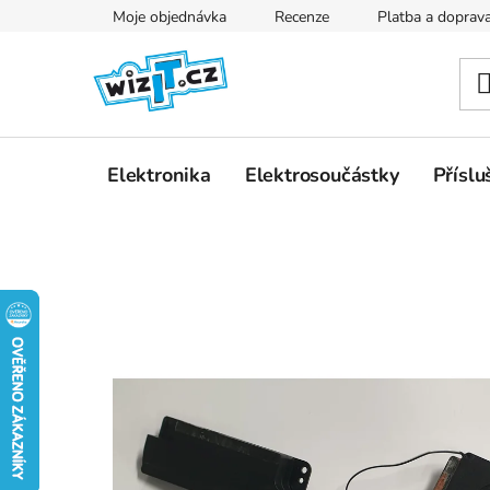
Přejít
Moje objednávka
Recenze
Platba a doprav
na
obsah
Elektronika
Elektrosoučástky
Příslu