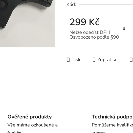
Kód:
0,0
z
299 Kč
5
hvězdiček.
Nelze odečíst DPH
Osvobozeno podle §90
Měrná cena:
Tisk
Zeptat se
Ověřené produkty
Technická podpo
Vše máme ozkoušené a
Pomůžeme kvalifik
funkční
vybrat