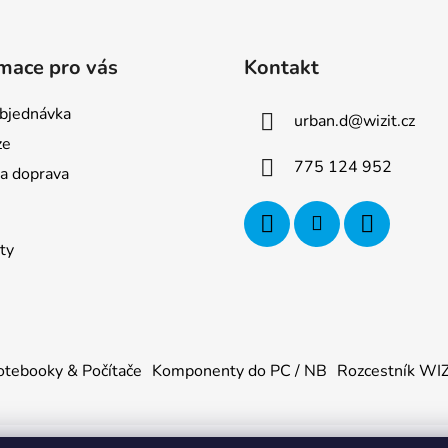
mace pro vás
Kontakt
bjednávka
urban.d
@
wizit.cz
ze
775 124 952
 a doprava
ty
tebooky & Počítače
Komponenty do PC / NB
Rozcestník WI