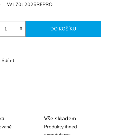
W17012025REPRO
DO KOŠÍKU
Sdílet
ra
Vše skladem
ovaně
Produkty ihned
expedujeme