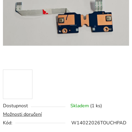
z
5
hvězdiček.
Dostupnost
Skladem
(1 ks)
Možnosti doručení
Kód:
W14022026TOUCHPAD