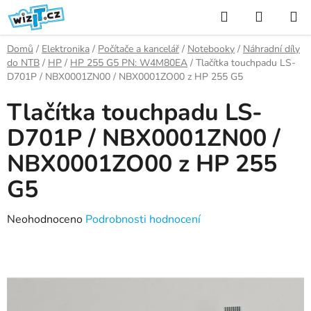
Přejít
Hledat
NÁKUP
na
KOŠÍK
obsah
Domů
/
Elektronika
/
Počítače a kancelář
/
Notebooky
/
Náhradní díly
do NTB
/
HP
/
HP 255 G5 PN: W4M80EA
/
Tlačítka touchpadu LS-
D701P / NBX0001ZN00 / NBX0001ZO00 z HP 255 G5
Tlačítka touchpadu LS-
D701P / NBX0001ZN00 /
NBX0001ZO00 z HP 255
G5
Průměrné
Neohodnoceno
Podrobnosti hodnocení
hodnocení
produktu
je
0,0