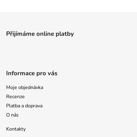
Z
á
p
Přijímáme online platby
a
t
í
Informace pro vás
Moje objednávka
Recenze
Platba a doprava
O nás
Kontakty