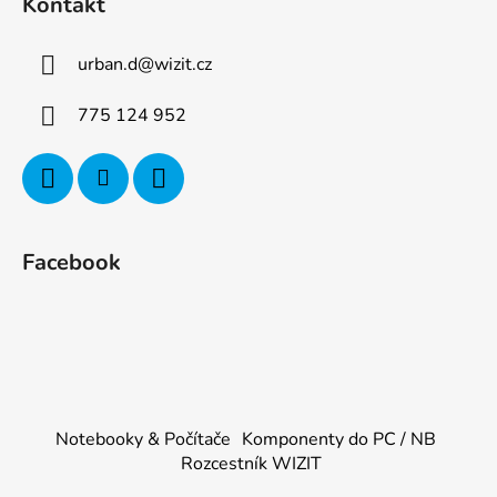
Kontakt
urban.d
@
wizit.cz
775 124 952
Facebook
Notebooky & Počítače
Komponenty do PC / NB
Rozcestník WIZIT