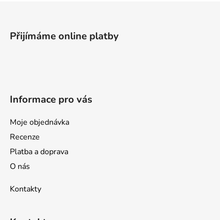
Z
á
p
Přijímáme online platby
a
t
í
Informace pro vás
Moje objednávka
Recenze
Platba a doprava
O nás
Kontakty