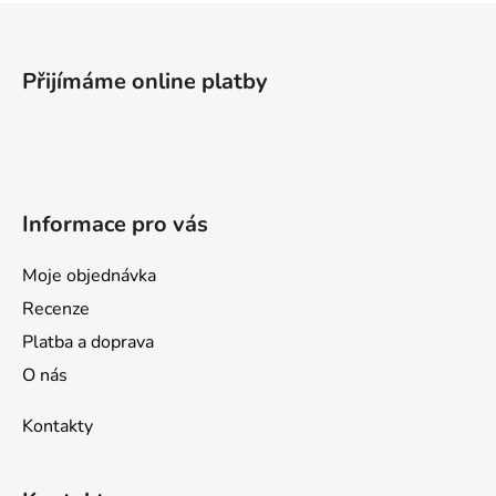
Z
á
p
Přijímáme online platby
a
t
í
Informace pro vás
Moje objednávka
Recenze
Platba a doprava
O nás
Kontakty