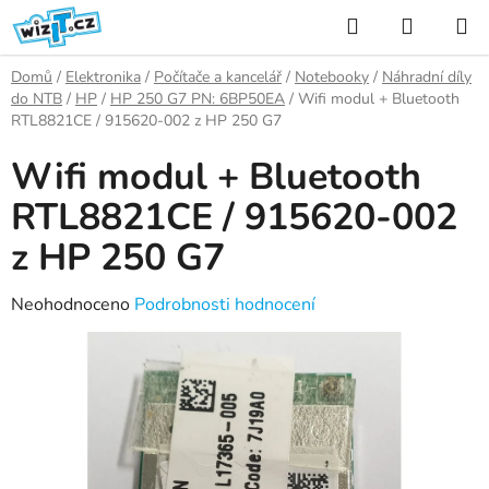
Přejít
Hledat
NÁKUP
na
KOŠÍK
obsah
Domů
/
Elektronika
/
Počítače a kancelář
/
Notebooky
/
Náhradní díly
do NTB
/
HP
/
HP 250 G7 PN: 6BP50EA
/
Wifi modul + Bluetooth
RTL8821CE / 915620-002 z HP 250 G7
Wifi modul + Bluetooth
RTL8821CE / 915620-002
z HP 250 G7
Průměrné
Neohodnoceno
Podrobnosti hodnocení
hodnocení
produktu
je
0,0
z
5