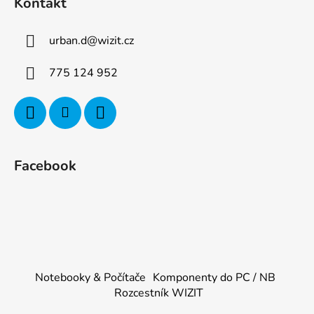
Kontakt
urban.d
@
wizit.cz
775 124 952
Facebook
Notebooky & Počítače
Komponenty do PC / NB
Rozcestník WIZIT