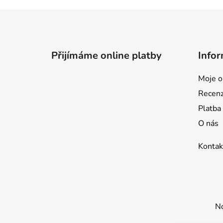
Z
á
p
Přijímáme online platby
Infor
a
t
Moje o
í
Recen
Platba
O nás
Kontak
No