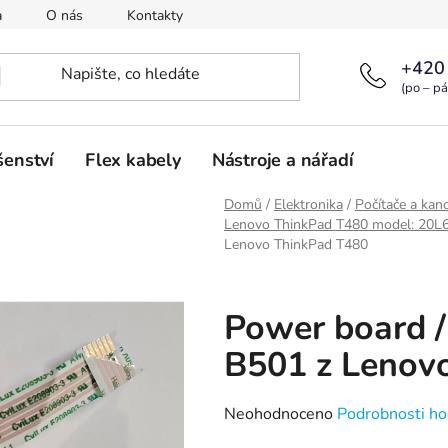
a
O nás
Kontakty
+420
(po – pá
šenství
Flex kabely
Nástroje a nářadí
Domů
/
Elektronika
/
Počítače a kanc
Lenovo ThinkPad T480 model: 20
Lenovo ThinkPad T480
Power board /
B501 z Lenov
Průměrné
Neohodnoceno
Podrobnosti ho
hodnocení