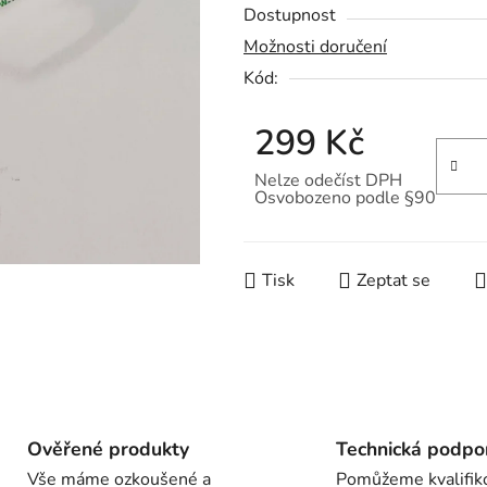
Dostupnost
produktu
Možnosti doručení
je
Kód:
0,0
z
299 Kč
5
hvězdiček.
Nelze odečíst DPH
Osvobozeno podle §90
Měrná cena:
Tisk
Zeptat se
Ověřené produkty
Technická podpo
Vše máme ozkoušené a
Pomůžeme kvalifik