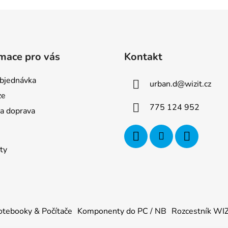
mace pro vás
Kontakt
bjednávka
urban.d
@
wizit.cz
ze
775 124 952
 a doprava
ty
tebooky & Počítače
Komponenty do PC / NB
Rozcestník WI