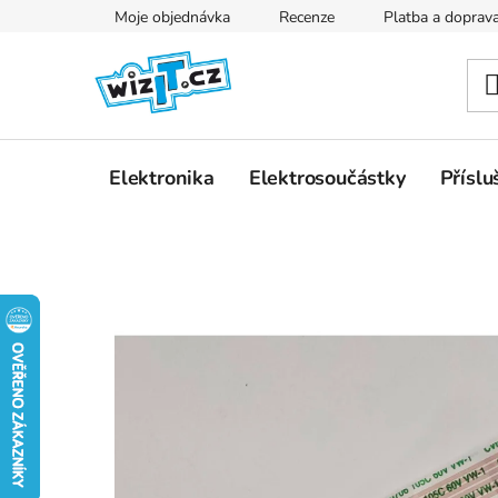
Přejít
Moje objednávka
Recenze
Platba a doprav
na
obsah
Elektronika
Elektrosoučástky
Příslu