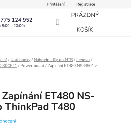
Přihlášení
Registrace
PRÁZDNÝ
 775 124 952
: 8:00 – 20:00)
NÁKUPNÍ
KOŠÍK
KOŠÍK
elář
/
Notebooky
/
Náhradní díly do NTB
/
Lenovo
/
L6-S0CE41
/
Power board / Zapínání ET480 NS-B501 z
 Zapínání ET480 NS-
o ThinkPad T480
dnocení