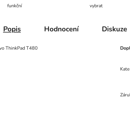
funkční
vybrat
Popis
Hodnocení
Diskuze
ovo ThinkPad T480
Dopl
Kate
Záru