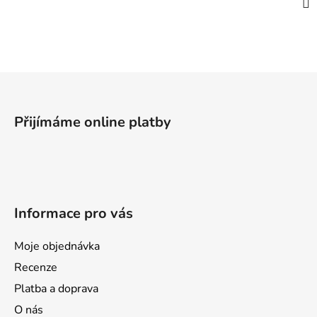
Z
á
p
Přijímáme online platby
a
t
í
Informace pro vás
Moje objednávka
Recenze
Platba a doprava
O nás