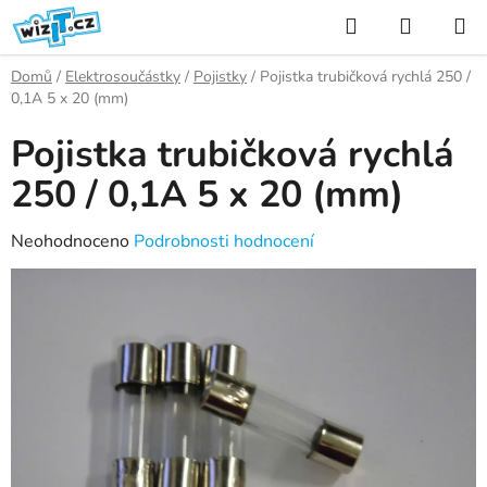
Přejít
Hledat
NÁKUP
na
KOŠÍK
obsah
Domů
/
Elektrosoučástky
/
Pojistky
/
Pojistka trubičková rychlá 250 /
0,1A 5 x 20 (mm)
Pojistka trubičková rychlá
250 / 0,1A 5 x 20 (mm)
Průměrné
Neohodnoceno
Podrobnosti hodnocení
hodnocení
produktu
je
0,0
z
5
hvězdiček.