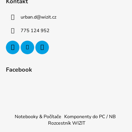
Kontakt
urban.d
@
wizit.cz
775 124 952
Facebook
Notebooky & Počítače
Komponenty do PC / NB
Rozcestník WIZIT