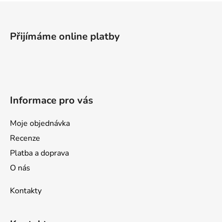
Z
á
p
Přijímáme online platby
a
t
í
Informace pro vás
Moje objednávka
Recenze
Platba a doprava
O nás
Kontakty