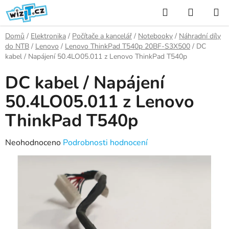
Přejít
Hledat
NÁKUP
na
KOŠÍK
obsah
Domů
/
Elektronika
/
Počítače a kancelář
/
Notebooky
/
Náhradní díly
do NTB
/
Lenovo
/
Lenovo ThinkPad T540p 20BF-S3X500
/
DC
kabel / Napájení 50.4LO05.011 z Lenovo ThinkPad T540p
DC kabel / Napájení
50.4LO05.011 z Lenovo
ThinkPad T540p
Průměrné
Neohodnoceno
Podrobnosti hodnocení
hodnocení
produktu
je
0,0
z
5