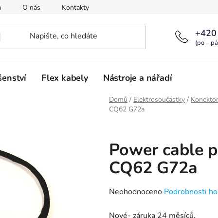
a
O nás
Kontakty
+420
(po – pá
šenství
Flex kabely
Nástroje a nářadí
Domů
/
Elektrosoučástky
/
Konekto
CQ62 G72a
Power cable 
CQ62 G72a
Průměrné
Neohodnoceno
Podrobnosti ho
hodnocení
Nové- záruka 24 měsíců.
produktu