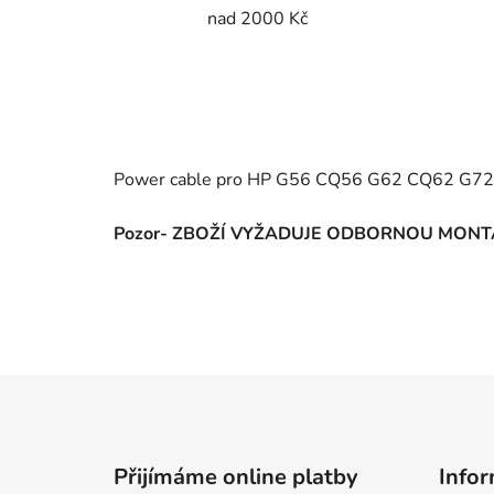
nad 2000 Kč
Power cable pro HP G56 CQ56 G62 CQ62 G72
Pozor- ZBOŽÍ VYŽADUJE ODBORNOU MONT
Z
á
p
Přijímáme online platby
Infor