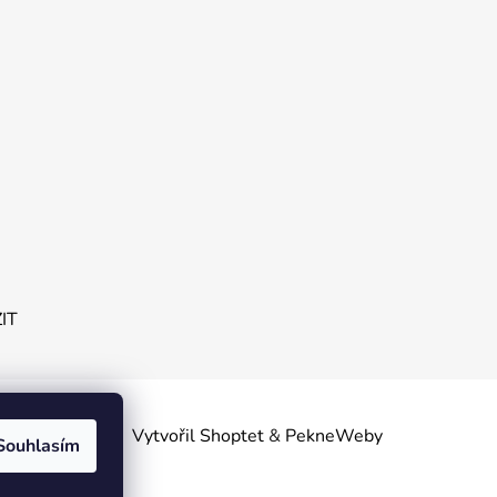
ZIT
obních
Vytvořil Shoptet
&
PekneWeby
Souhlasím