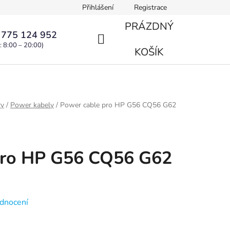
Přihlášení
Registrace
PRÁZDNÝ
 775 124 952
: 8:00 – 20:00)
NÁKUPNÍ
KOŠÍK
KOŠÍK
ry
/
Power kabely
/
Power cable pro HP G56 CQ56 G62
pro HP G56 CQ56 G62
dnocení