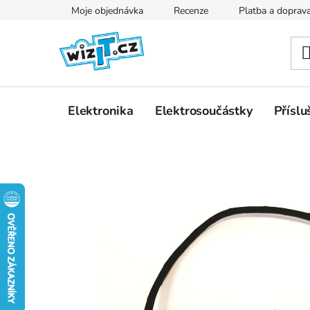
Přejít
Moje objednávka
Recenze
Platba a doprav
na
obsah
Elektronika
Elektrosoučástky
Příslu