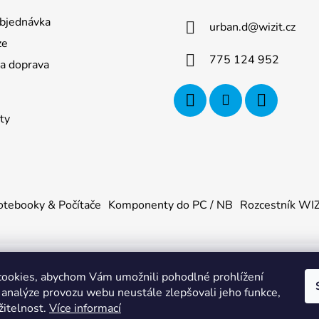
bjednávka
urban.d
@
wizit.cz
ze
775 124 952
 a doprava
ty
tebooky & Počítače
Komponenty do PC / NB
Rozcestník WI
ookies, abychom Vám umožnili pohodlné prohlížení
U
. Všechna práva vyhrazena.
|
Obchodní podmínky
|
Ochrana os
 analýze provozu webu neustále zlepšovali jeho funkce,
žitelnost.
Více informací