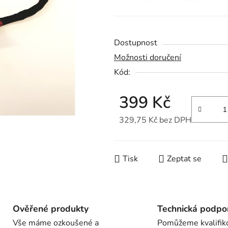
je
0,0
z
Dostupnost
5
Možnosti doručení
hvězdiček.
Kód:
399 Kč
329,75 Kč bez DPH
Měrná cena:
Tisk
Zeptat se
Ověřené produkty
Technická podpo
Vše máme ozkoušené a
Pomůžeme kvalifik