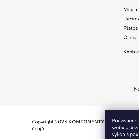
a
t
Moje o
í
Recen
Platba
O nás
Kontak
No
Používáme c
Copyright 2026
KOMPONENTY.NET / WIZIT.E
webu a díky
údajů
výkon a pou