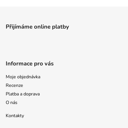
Z
á
p
Přijímáme online platby
a
t
í
Informace pro vás
Moje objednávka
Recenze
Platba a doprava
O nás
Kontakty