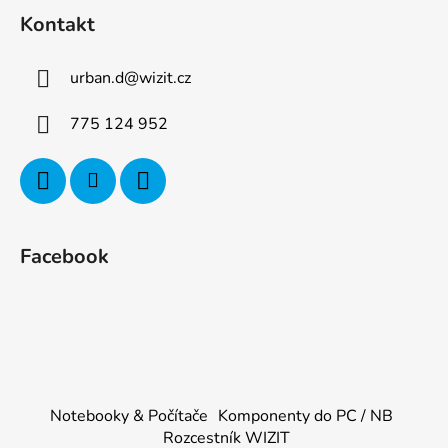
Kontakt
urban.d
@
wizit.cz
775 124 952
Facebook
Notebooky & Počítače
Komponenty do PC / NB
Rozcestník WIZIT