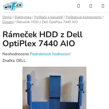
Přejít
Hledat
NÁKUP
na
KOŠÍK
obsah
Domů
/
Elektronika
/
Počítače a kancelář
/
Počítačové komponenty
/
Ostatní
/
Rámeček HDD z Dell OptiPlex 7440 AIO
Rámeček HDD z Dell
OptiPlex 7440 AIO
Průměrné
Neohodnoceno
Podrobnosti hodnocení
hodnocení
Značka:
DELL
produktu
je
0,0
z
5
hvězdiček.