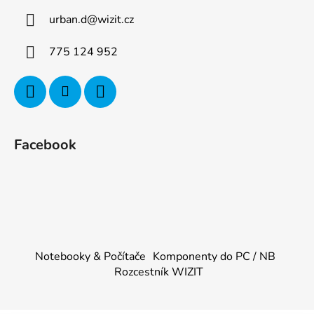
urban.d
@
wizit.cz
775 124 952
Facebook
Notebooky & Počítače
Komponenty do PC / NB
Rozcestník WIZIT