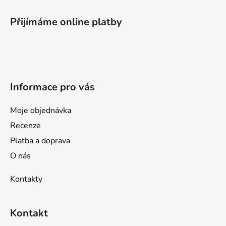
á
p
Přijímáme online platby
a
t
í
Informace pro vás
Moje objednávka
Recenze
Platba a doprava
O nás
Kontakty
Kontakt