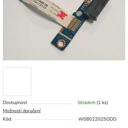
z
5
hvězdiček.
Dostupnost
Skladem
(1 ks)
Možnosti doručení
Kód:
W08022025ODD