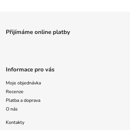
Z
á
p
Přijímáme online platby
a
t
í
Informace pro vás
Moje objednávka
Recenze
Platba a doprava
O nás
Kontakty