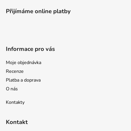
á
p
Přijímáme online platby
a
t
í
Informace pro vás
Moje objednávka
Recenze
Platba a doprava
O nás
Kontakty
Kontakt