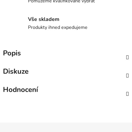
Pomůžeme kvalifikovaně vybrat
Vše skladem
Produkty ihned expedujeme
Popis
Diskuze
Hodnocení
Z