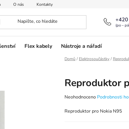
a
O nás
Kontakty
+420
(po – pá
šenství
Flex kabely
Nástroje a nářadí
Domů
/
Elektrosoučástky
/
Reprodu
Reproduktor 
Průměrné
Neohodnoceno
Podrobnosti ho
hodnocení
Reproduktor pro Nokia N95
produktu
je
0,0