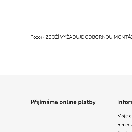
Pozor- ZBOŽÍ VYŽADUJE ODBORNOU MONTÁ
Z
á
p
Přijímáme online platby
Infor
a
t
Moje o
í
Recen