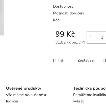
z
Dostupnost
5
Možnosti doručení
hvězdiček.
Kód:
99 Kč
81,82 Kč bez DPH
Měrná cena:
Tisk
Zeptat se
Ověřené produkty
Technická podpo
Vše máme ozkoušené a
Pomůžeme kvalifik
funkční
vybrat