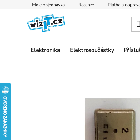
Přejít
Moje objednávka
Recenze
Platba a doprav
na
obsah
Elektronika
Elektrosoučástky
Příslu