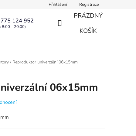
Přihlášení
Registrace
PRÁZDNÝ
 775 124 952
: 8:00 – 20:00)
NÁKUPNÍ
KOŠÍK
KOŠÍK
ktory
/
Reproduktor univerzální 06x15mm
univerzální 06x15mm
dnocení
15mm