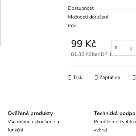
z
Dostupnost
5
Možnosti doručení
hvězdiček.
Kód:
99 Kč
81,82 Kč bez DPH
Měrná cena:
Tisk
Zeptat se
Ověřené produkty
Technická podpo
Vše máme ozkoušené a
Pomůžeme kvalifik
funkční
vybrat