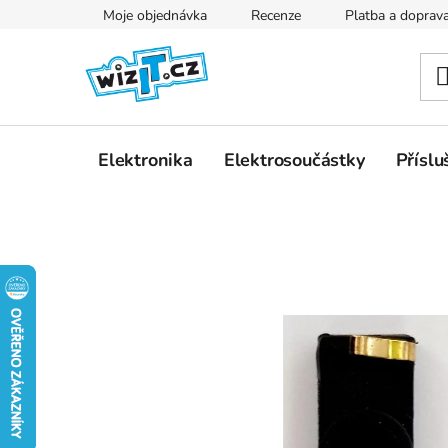
Přejít
Moje objednávka
Recenze
Platba a doprav
na
obsah
Elektronika
Elektrosoučástky
Příslu