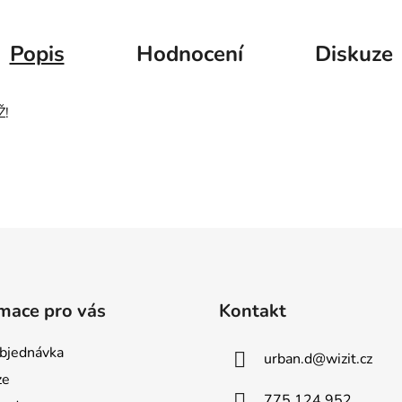
Popis
Hodnocení
Diskuze
Ž!
mace pro vás
Kontakt
bjednávka
urban.d
@
wizit.cz
ze
775 124 952