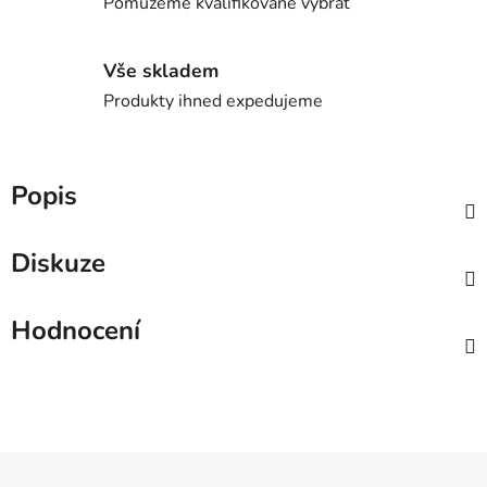
Pomůžeme kvalifikovaně vybrat
Vše skladem
Produkty ihned expedujeme
Popis
Diskuze
Hodnocení
Z