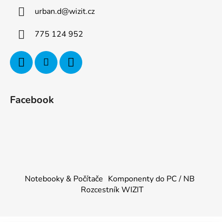
urban.d
@
wizit.cz
775 124 952
Facebook
Notebooky & Počítače
Komponenty do PC / NB
Rozcestník WIZIT