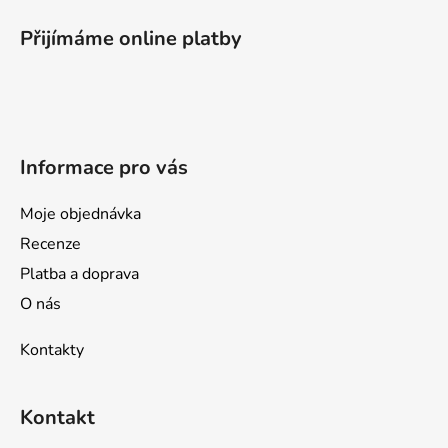
á
p
Přijímáme online platby
a
t
í
Informace pro vás
Moje objednávka
Recenze
Platba a doprava
O nás
Kontakty
Kontakt