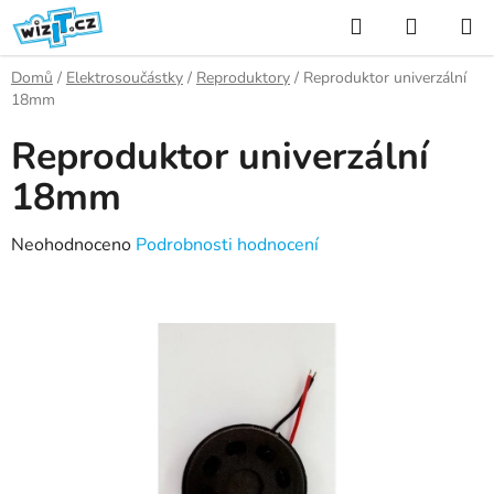
Přejít
Hledat
NÁKUP
na
KOŠÍK
obsah
Domů
/
Elektrosoučástky
/
Reproduktory
/
Reproduktor univerzální
18mm
Reproduktor univerzální
18mm
Průměrné
Neohodnoceno
Podrobnosti hodnocení
hodnocení
produktu
je
0,0
z
5
hvězdiček.