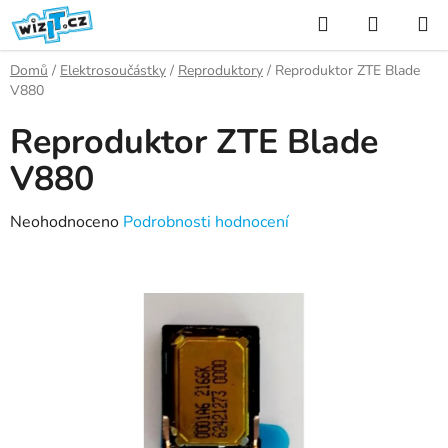
Přejít
Hledat
NÁKUP
na
KOŠÍK
obsah
Domů
/
Elektrosoučástky
/
Reproduktory
/
Reproduktor ZTE Blade
V880
Reproduktor ZTE Blade
V880
Průměrné
Neohodnoceno
Podrobnosti hodnocení
hodnocení
produktu
je
0,0
z
5
hvězdiček.