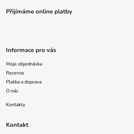
á
p
Přijímáme online platby
a
t
í
Informace pro vás
Moje objednávka
Recenze
Platba a doprava
O nás
Kontakty
Kontakt