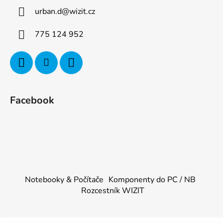
urban.d
@
wizit.cz
775 124 952
Facebook
Notebooky & Počítače
Komponenty do PC / NB
Rozcestník WIZIT