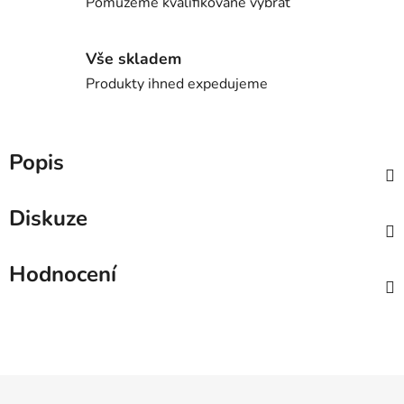
Pomůžeme kvalifikovaně vybrat
Vše skladem
Produkty ihned expedujeme
Popis
Diskuze
Hodnocení
Z