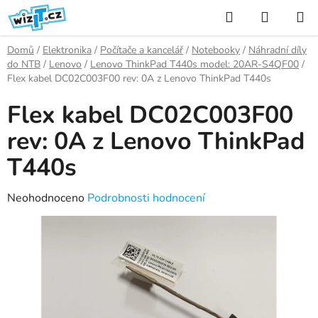
Přejít
Hledat
NÁKUP
na
KOŠÍK
obsah
Domů
/
Elektronika
/
Počítače a kancelář
/
Notebooky
/
Náhradní díly
do NTB
/
Lenovo
/
Lenovo ThinkPad T440s model: 20AR-S4QF00
/
Flex kabel DC02C003F00 rev: 0A z Lenovo ThinkPad T440s
Flex kabel DC02C003F00
rev: 0A z Lenovo ThinkPad
T440s
Průměrné
Neohodnoceno
Podrobnosti hodnocení
hodnocení
produktu
je
0,0
z
5