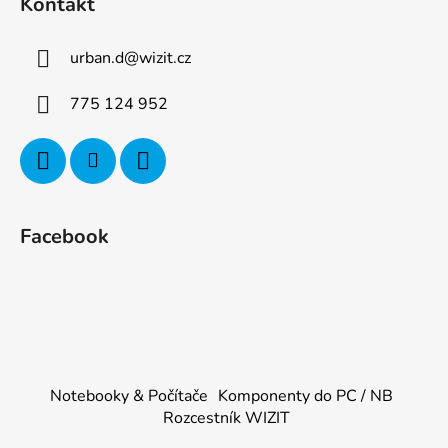
Kontakt
urban.d
@
wizit.cz
775 124 952
Facebook
Notebooky & Počítače
Komponenty do PC / NB
Rozcestník WIZIT