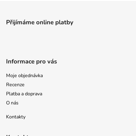
Z
á
p
Přijímáme online platby
a
t
í
Informace pro vás
Moje objednávka
Recenze
Platba a doprava
O nás
Kontakty