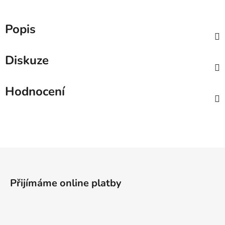
Popis
Diskuze
Hodnocení
Z
á
p
Přijímáme online platby
a
t
í