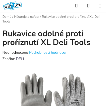
Přejít
Hledat
NÁKUP
na
KOŠÍK
obsah
Domů
/
Nástroje a nářadí
/
Rukavice odolné proti proříznutí XL Deli
Tools
Rukavice odolné proti
proříznutí XL Deli Tools
Průměrné
Neohodnoceno
Podrobnosti hodnocení
hodnocení
Značka:
DELI
produktu
je
0,0
z
5
hvězdiček.