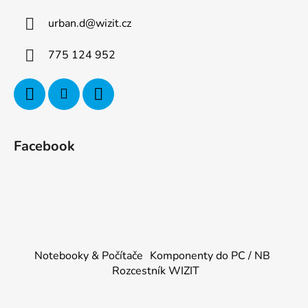
urban.d
@
wizit.cz
775 124 952
Facebook
Notebooky & Počítače
Komponenty do PC / NB
Rozcestník WIZIT