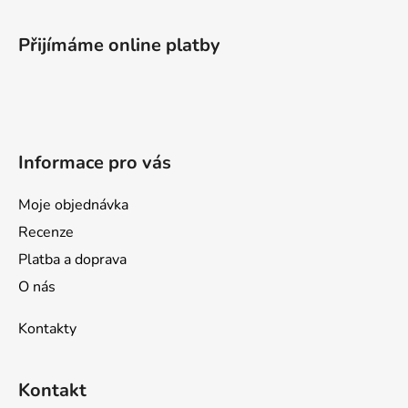
á
p
Přijímáme online platby
a
t
í
Informace pro vás
Moje objednávka
Recenze
Platba a doprava
O nás
Kontakty
Kontakt