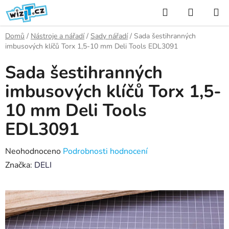
Přejít
Hledat
NÁKUP
na
KOŠÍK
obsah
Domů
/
Nástroje a nářadí
/
Sady nářadí
/
Sada šestihranných
imbusových klíčů Torx 1,5-10 mm Deli Tools EDL3091
Sada šestihranných
imbusových klíčů Torx 1,5-
10 mm Deli Tools
EDL3091
Průměrné
Neohodnoceno
Podrobnosti hodnocení
hodnocení
Značka:
DELI
produktu
je
0,0
z