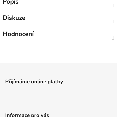
Popis
Diskuze
Hodnocení
Z
á
p
Přijímáme online platby
a
t
í
Informace pro vás