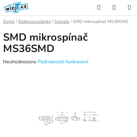
Přejít
Hledat
NÁKUP
na
KOŠÍK
obsah
Domů
/
Elektrosoučástky
/
Spínače
/
SMD mikrospínač MS36SMD
SMD mikrospínač
MS36SMD
Průměrné
Neohodnoceno
Podrobnosti hodnocení
hodnocení
produktu
je
0,0
z
5
hvězdiček.