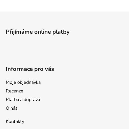
Z
á
p
Přijímáme online platby
a
t
í
Informace pro vás
Moje objednávka
Recenze
Platba a doprava
O nás
Kontakty