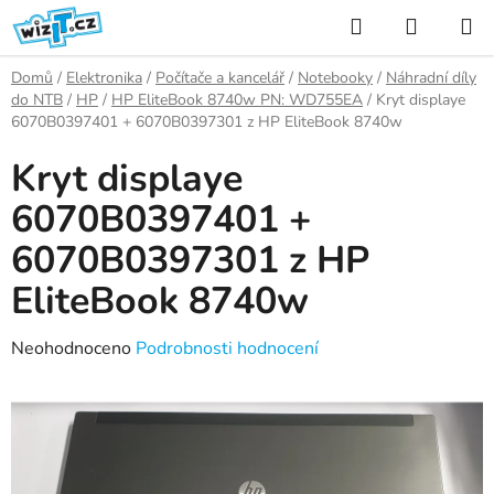
Přejít
Hledat
NÁKUP
na
KOŠÍK
obsah
Domů
/
Elektronika
/
Počítače a kancelář
/
Notebooky
/
Náhradní díly
do NTB
/
HP
/
HP EliteBook 8740w PN: WD755EA
/
Kryt displaye
6070B0397401 + 6070B0397301 z HP EliteBook 8740w
Kryt displaye
6070B0397401 +
6070B0397301 z HP
EliteBook 8740w
Průměrné
Neohodnoceno
Podrobnosti hodnocení
hodnocení
produktu
je
0,0