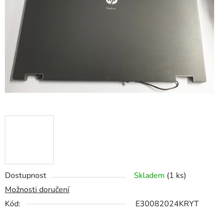
z
5
hvězdiček.
Dostupnost
Skladem
(1 ks)
Možnosti doručení
Kód:
E30082024KRYT