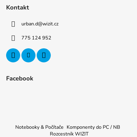
Kontakt
urban.d
@
wizit.cz
775 124 952
Facebook
Notebooky & Počítače
Komponenty do PC / NB
Rozcestník WIZIT