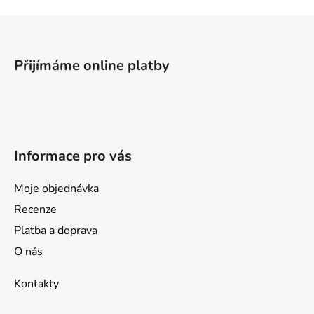
Z
á
p
Přijímáme online platby
a
t
í
Informace pro vás
Moje objednávka
Recenze
Platba a doprava
O nás
Kontakty