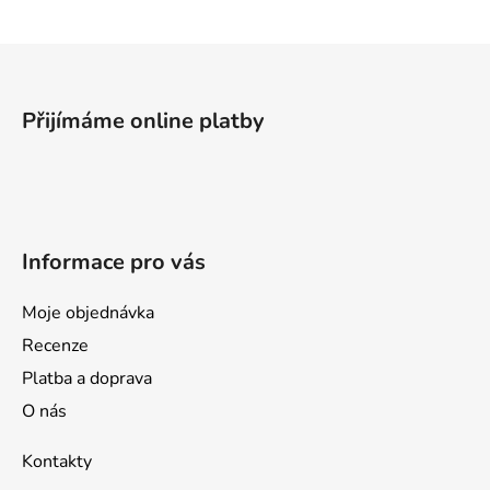
Z
á
p
Přijímáme online platby
a
t
í
Informace pro vás
Moje objednávka
Recenze
Platba a doprava
O nás
Kontakty