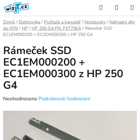
Přejít
Hledat
NÁKUP
na
KOŠÍK
obsah
Domů
/
Elektronika
/
Počítače a kancelář
/
Notebooky
/
Náhradní díly
do NTB
/
HP
/
HP 250 G4 PN: P5T75EA
/
Rámeček SSD
EC1EM000200 + EC1EM000300 z HP 250 G4
Rámeček SSD
EC1EM000200 +
EC1EM000300 z HP 250
G4
Průměrné
Neohodnoceno
Podrobnosti hodnocení
hodnocení
produktu
je
0,0