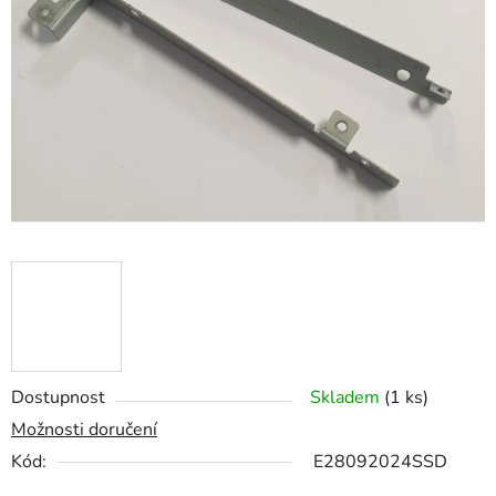
z
5
hvězdiček.
Dostupnost
Skladem
(1 ks)
Možnosti doručení
Kód:
E28092024SSD