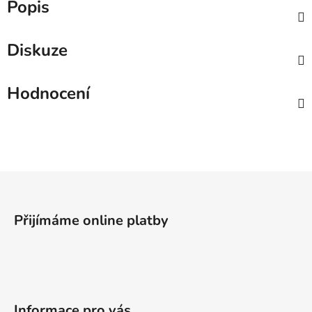
Popis
Diskuze
Hodnocení
Z
á
p
Přijímáme online platby
a
t
í
Informace pro vás