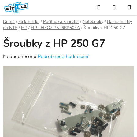
Přejít
Hledat
NÁKUP
na
KOŠÍK
obsah
Domů
/
Elektronika
/
Počítače a kancelář
/
Notebooky
/
Náhradní díly
do NTB
/
HP
/
HP 250 G7 PN: 6BP50EA
/
Šroubky z HP 250 G7
Šroubky z HP 250 G7
Průměrné
Neohodnoceno
Podrobnosti hodnocení
hodnocení
produktu
je
0,0
z
5
hvězdiček.