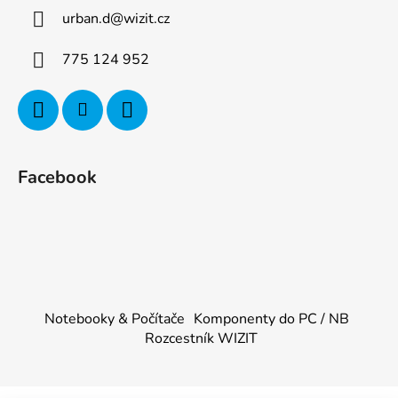
urban.d
@
wizit.cz
775 124 952
Facebook
Notebooky & Počítače
Komponenty do PC / NB
Rozcestník WIZIT