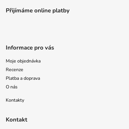
á
p
Přijímáme online platby
a
t
í
Informace pro vás
Moje objednávka
Recenze
Platba a doprava
O nás
Kontakty
Kontakt