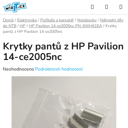
Přejít
Hledat
NÁKUP
na
KOŠÍK
obsah
Domů
/
Elektronika
/
Počítače a kancelář
/
Notebooky
/
Náhradní díly
do NTB
/
HP
/
HP Pavilion 14-ce2005nc PN: 6WH61EA
/
Krytky
pantů z HP Pavilion 14-ce2005nc
Krytky pantů z HP Pavilion
14-ce2005nc
Průměrné
Neohodnoceno
Podrobnosti hodnocení
hodnocení
produktu
je
0,0
z
5
hvězdiček.