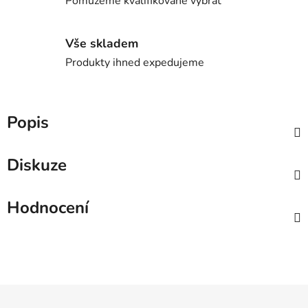
Pomůžeme kvalifikovaně vybrat
Vše skladem
Produkty ihned expedujeme
Popis
Diskuze
Hodnocení
Z