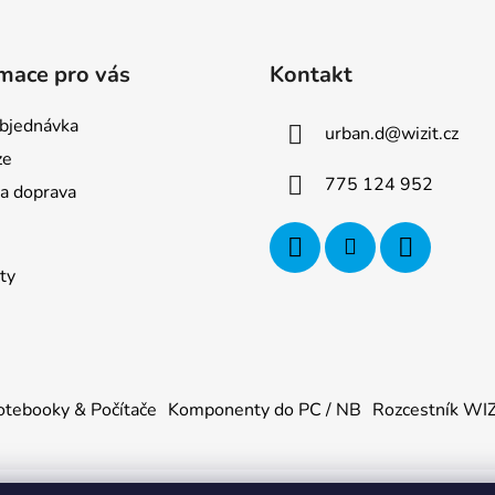
mace pro vás
Kontakt
bjednávka
urban.d
@
wizit.cz
ze
775 124 952
 a doprava
ty
tebooky & Počítače
Komponenty do PC / NB
Rozcestník WI