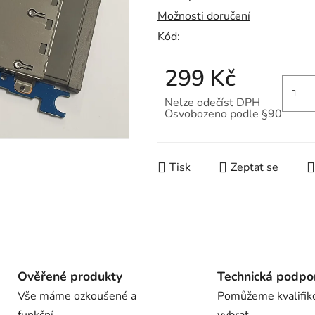
Možnosti doručení
je
Kód:
0,0
z
299 Kč
5
hvězdiček.
Nelze odečíst DPH
Osvobozeno podle §90
Měrná cena:
Tisk
Zeptat se
Ověřené produkty
Technická podpo
Vše máme ozkoušené a
Pomůžeme kvalifik
funkční
vybrat