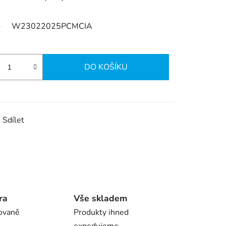
W23022025PCMCIA
DO KOŠÍKU
Sdílet
ra
Vše skladem
ovaně
Produkty ihned
expedujeme