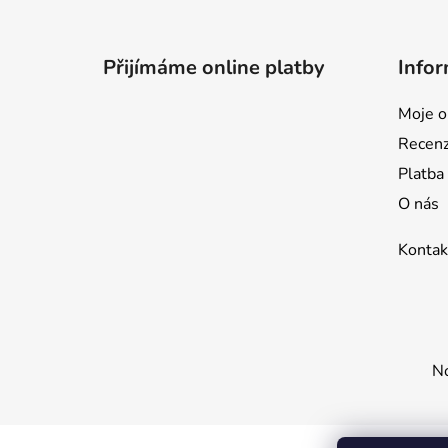
Z
á
p
Přijímáme online platby
Infor
a
t
Moje o
í
Recen
Platba
O nás
Kontak
No