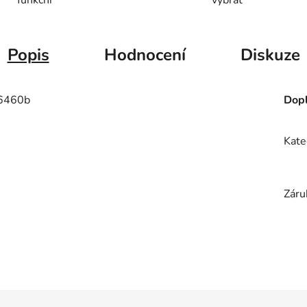
Popis
Hodnocení
Diskuze
6460b
Dopl
Kate
Záru