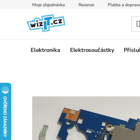
Přejít
Moje objednávka
Recenze
Platba a doprav
na
obsah
Elektronika
Elektrosoučástky
Příslu