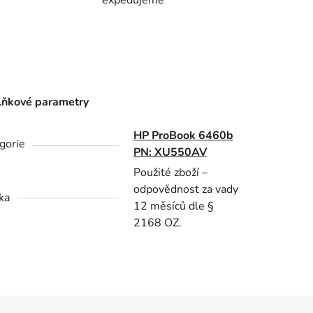
ňkové parametry
HP ProBook 6460b
gorie
PN: XU550AV
Použité zboží –
odpovědnost za vady
ka
12 měsíců dle §
2168 OZ.