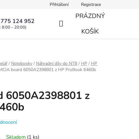
Přihlášení
Registrace
PRÁZDNÝ
 775 124 952
: 8:00 – 20:00)
NÁKUPNÍ
KOŠÍK
KOŠÍK
elář
/
Notebooky
/
Náhradní díly do NTB
/
HP
/
HP
MCIA board 6050A2398801 z HP ProBook 6460b
d 6050A2398801 z
6460b
dnocení
Skladem
(1 ks)