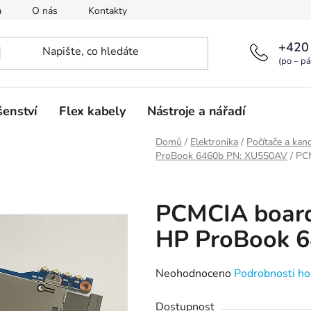
a
O nás
Kontakty
+420
(po – pá
šenství
Flex kabely
Nástroje a nářadí
Domů
/
Elektronika
/
Počítače a kanc
ProBook 6460b PN: XU550AV
/
PC
PCMCIA boar
HP ProBook 
Průměrné
Neohodnoceno
Podrobnosti ho
hodnocení
Dostupnost
produktu