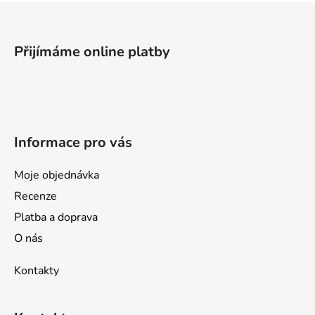
Z
á
p
Přijímáme online platby
a
t
í
Informace pro vás
Moje objednávka
Recenze
Platba a doprava
O nás
Kontakty