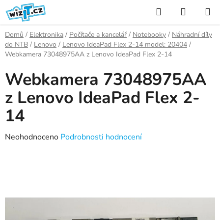
Přejít
Hledat
NÁKUP
na
KOŠÍK
obsah
Domů
/
Elektronika
/
Počítače a kancelář
/
Notebooky
/
Náhradní díly
do NTB
/
Lenovo
/
Lenovo IdeaPad Flex 2-14 model: 20404
/
Webkamera 73048975AA z Lenovo IdeaPad Flex 2-14
Webkamera 73048975AA
z Lenovo IdeaPad Flex 2-
14
Průměrné
Neohodnoceno
Podrobnosti hodnocení
hodnocení
produktu
je
0,0
z
5