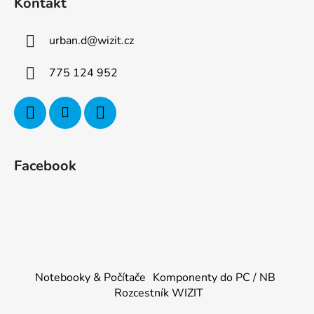
Kontakt
urban.d
@
wizit.cz
775 124 952
Facebook
Notebooky & Počítače
Komponenty do PC / NB
Rozcestník WIZIT