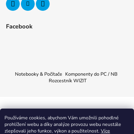
Facebook
Notebooky & Počítače
Komponenty do PC / NB
Rozcestník WIZIT
Vytvořil Shoptet
&
PekneWeby
Používáme cookies, abychom Vám umožnili pohodlné
Copyright 2026
KOMPONENTY.NET / WIZIT.EU
.
prohlížení webu a díky analýze provozu webu neustále
Všechna práva vyhrazena.
|
Obchodní podmínky
|
Ochrana
zlepšovali jeho funkce, výkon a použitelnost.
Více
osobních údajů