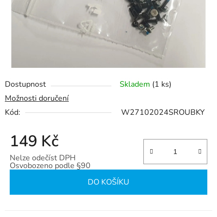
Dostupnost
Skladem
(1 ks)
Možnosti doručení
Kód:
W27102024SROUBKY
149 Kč
Nelze odečíst DPH
Osvobozeno podle §90
Měrná cena:
DO KOŠÍKU