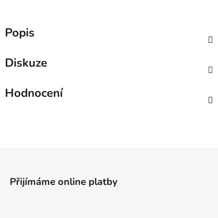
Popis
Diskuze
Hodnocení
Z
á
p
Přijímáme online platby
a
t
í