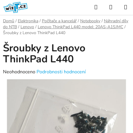
Přejít
Hledat
NÁKUP
na
KOŠÍK
obsah
Domů
/
Elektronika
/
Počítače a kancelář
/
Notebooky
/
Náhradní díly
do NTB
/
Lenovo
/
Lenovo ThinkPad L440 model: 20AS-A1SJMC
/
Šroubky z Lenovo ThinkPad L440
Šroubky z Lenovo
ThinkPad L440
Průměrné
Neohodnoceno
Podrobnosti hodnocení
hodnocení
produktu
je
0,0
z
5
hvězdiček.