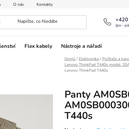
a
O nás
Kontakty
+420
(po – pá
šenství
Flex kabely
Nástroje a nářadí
Domů
/
Elektronika
/
Počítače a kanc
Lenovo ThinkPad T440s model: 2
Lenovo ThinkPad T440s
Panty AM0SB
AM0SB000300
T440s