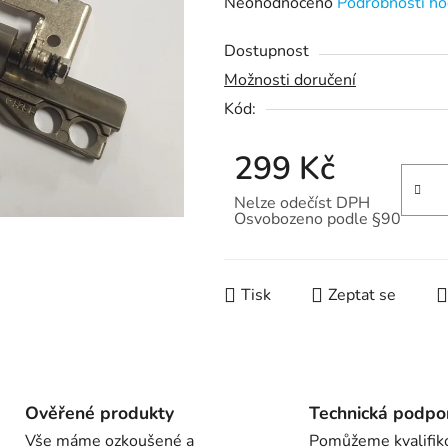
Průměrné
Neohodnoceno
Podrobnosti ho
hodnocení
Dostupnost
produktu
Možnosti doručení
je
Kód:
0,0
z
299 Kč
5
hvězdiček.
Nelze odečíst DPH
Osvobozeno podle §90
Měrná cena:
Tisk
Zeptat se
Ověřené produkty
Technická podpo
Vše máme ozkoušené a
Pomůžeme kvalifik