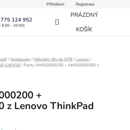
Přihlášení
Registrace
PRÁZDNÝ
 775 124 952
: 8:00 – 20:00)
NÁKUPNÍ
KOŠÍK
KOŠÍK
elář
/
Notebooky
/
Náhradní díly do NTB
/
Lenovo
/
0AR-S4QF00
/
Panty AM0SB000200 + AM0SB000300 z
000200 +
 z Lenovo ThinkPad