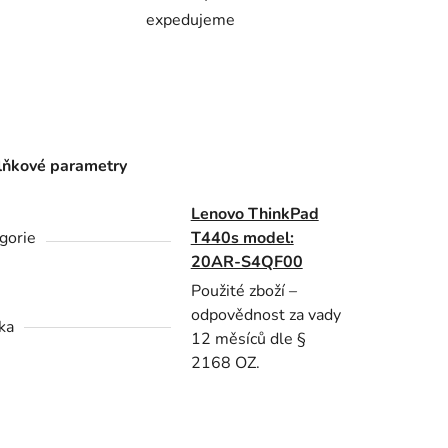
expedujeme
ňkové parametry
Lenovo ThinkPad
gorie
T440s model:
20AR-S4QF00
Použité zboží –
odpovědnost za vady
ka
12 měsíců dle §
2168 OZ.