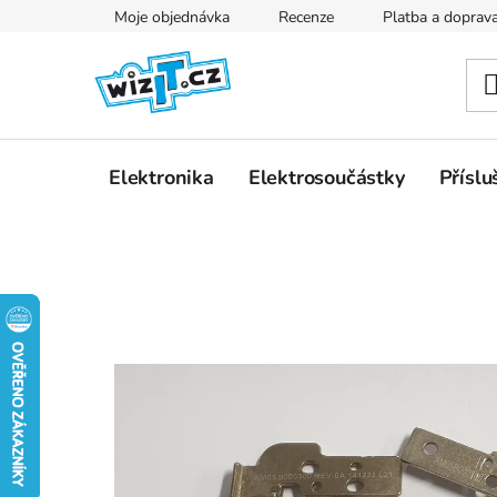
Přejít
Moje objednávka
Recenze
Platba a doprav
na
obsah
Elektronika
Elektrosoučástky
Příslu