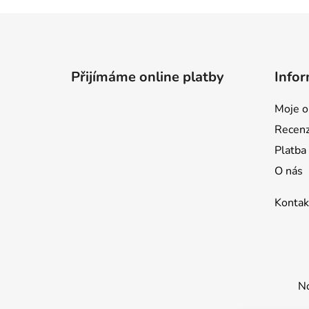
Z
á
p
Přijímáme online platby
Infor
a
t
Moje o
í
Recen
Platba
O nás
Kontak
No