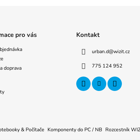
mace pro vás
Kontakt
bjednávka
urban.d
@
wizit.cz
ze
775 124 952
 a doprava
ty
tebooky & Počítače
Komponenty do PC / NB
Rozcestník WI