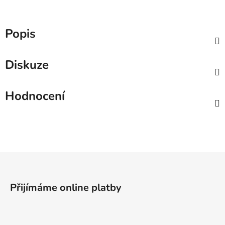
Popis
Diskuze
Hodnocení
Z
á
p
Přijímáme online platby
a
t
í