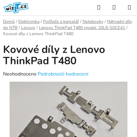
Přejít
Hledat
NÁKUP
na
KOŠÍK
obsah
Domů
/
Elektronika
/
Počítače a kancelář
/
Notebooky
/
Náhradní díly
do NTB
/
Lenovo
/
Lenovo ThinkPad T480 model: 20L6-S0CE41
/
Kovové díly z Lenovo ThinkPad T480
Kovové díly z Lenovo
ThinkPad T480
Průměrné
Neohodnoceno
Podrobnosti hodnocení
hodnocení
produktu
je
0,0
z
5
hvězdiček.