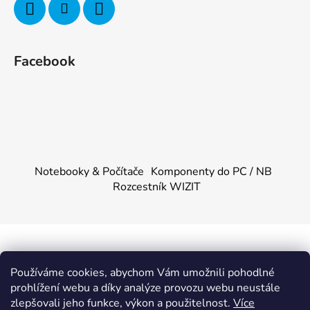
Facebook
Notebooky & Počítače
Komponenty do PC / NB
Rozcestník WIZIT
Vytvořil Shoptet
&
PekneWeby
Používáme cookies, abychom Vám umožnili pohodlné
Copyright 2026
KOMPONENTY.NET / WIZIT.EU
.
prohlížení webu a díky analýze provozu webu neustále
Všechna práva vyhrazena.
|
Obchodní podmínky
|
Ochrana
zlepšovali jeho funkce, výkon a použitelnost.
Více
osobních údajů